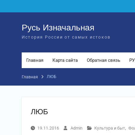
Перейти
к
содержимому
Русь Изначальная
История России от самых истоков
Главная
Карта сайта
Обратная связь
РУ
ЛЮБ
Главная
ЛЮБ
19.11.2016
Admin
Культура и быт
,
Фо