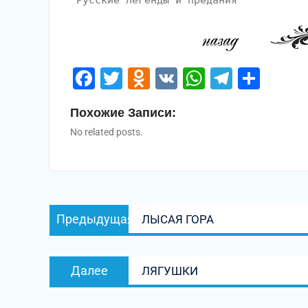
"Русские легенды и предания"
Facebook
Twitter
Odnoklassniki
VK
WhatsApp
Telegr
Отп
Похожие Записи:
No related posts.
Навигация
Предыдущая
Предыдущая
ЛЫСАЯ ГОРА
по
запись:
записям
Следующая
Далее
ЛЯГУШКИ
запись: