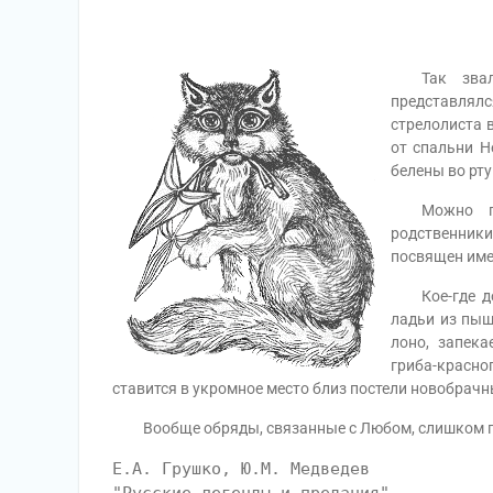
Так звался
представлял
стрелолиста 
от спальни Н
белены во рту
Можно пред
родственник
посвящен име
Кое-где до 
ладьи из пыш
лоно, запека
гриба-красн
ставится в укромное место близ постели новобрач
Вообще обряды, связанные с Любом, слишком пот
Е.А. Грушко, Ю.М. Медведев