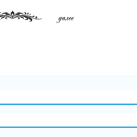
am
равить