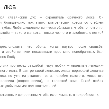
ЛЮБ
 славянский дух — охранитель брачного ложа. Он
ся большеухим, мохнатым, златовласым котом со стеблем
в зубах. Люба следовало всячески ублажать, чтобы он отгонял
елюба — такого же кота, только черного и злобного, с веткой
.
положить, что обряд, когда наутро после свадьбы
и и свойственники показывали простыню новобрачных, был
нно Любу.
сих пор перед свадьбой пекут любки — овальные лепешки-
ного теста. В центре такой лепешки, олицетворяющей девичье
ется, но уже из ржаного теста, подобие толстого, мясистого
оголовика (подосиновика), но головкой вниз. Такой любок
ных, дабы ими мог насыщаться Люб.
аенны и сокровенны, чтобы их описывать в подробностях.