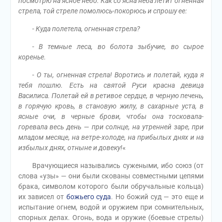
посмотрю на ясное небо. Как со ясна неба летит огненная
стрела, той стреле помолюсь-покорюсь и спрошу ее:
-
Куда полетела, огненная стрела?
-
В темные леса, во болота зыбучие, во сырое
коренье.
-
О ты, огненная стрела! Воротись и полетай, куда я
тебя пошлю. Есть на святой Руси красна девица
Василиса. Полетай ей в ретивое сердце, в черную печень,
в горячую кровь, в становую жилу, в сахарные уста, в
ясные очи, в черные брови, чтобы она тосковала-
горевала весь день — при солнце, на утренней заре, при
младом месяце, на ветре-холоде, на прибылых днях и на
избылых днях, отныне и довеку!
«
Врачующиеся назывались сужеными, ибо союз (от
слова «узы» — они были скованы совместными цепями
брака, символом которого были обручальные кольца)
их зависел от
божьего суда
. Но божий суд — это еще и
испытание огнем, водой и оружием при сомнительных,
спорных делах. Огонь, вода и оружие (боевые стрелы)