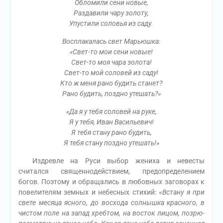
Обломили сени новые,
Раздавили чару золоту,
Упустили соловья из саду.
Восплакалась свет Марьюшка:
«Свет-то мои сени новые!
Свет-то моя чара золота!
Свет-то мой соловей из саду!
Кто ж меня рано будить станет?
Рано будить, поздно утешать?»
«Да я у тебя соловей на руке,
Я у тебя, Иван Васильевич!
Я тебя стану рано будить,
Я тебя стану поздно утешать!»
Издревле на Руси выбор жениха и невесты
считался священнодействием, предопределением
богов. Поэтому и обращались в любовных заговорах к
повелителям земных и небесных стихий: «
Встану я при
свете месяца ясного, до восхода солнышка красного, в
чистом поле на запад хребтом, на восток лицом, позрю-