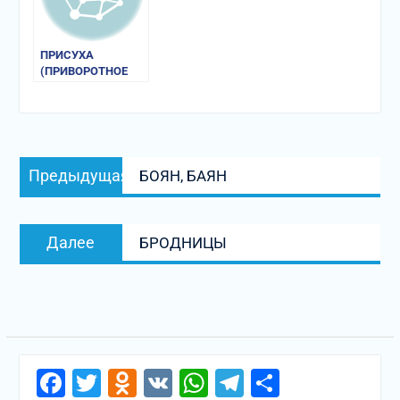
ПРИСУХА
(ПРИВОРОТНОЕ
ЗЕЛЬЕ)
Навигация
Предыдущая
Предыдущая
БОЯН, БАЯН
по
запись:
записям
Следующая
Далее
БРОДНИЦЫ
запись:
Facebook
Twitter
Odnoklassniki
VK
WhatsApp
Telegram
Отправи