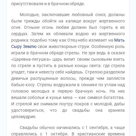
присутствовали и в брачном обряде.
Молодые, заключавшие любовный союз, должны
были трижды обойти на капище вокруг жертвенного
огня. Отныне огонь любви должен был гореть в их
сердцах. Затем их обливали водою из жертвенного
родника: подобно тому как Отец-небо изливает на
Мать
Сыру Землю
свои животворные струи. Особенную роль
играли в брачном обряде стрелы. Не зря ведь в сказке
«Царевна-лягушка» царь велит своим сыновьям взять
по стреле и пустить в разные концы света: где стрела
упадет, там и невесту себе найдешь. Стрелою разделяли
девичьи распущенные волосы, прежде чем заплести
бабью косу. Стрелы водружали в сеннике по углам над
головою молодых в первую брачную ночь. На них
вешали собольи и куньи меха — как символ богатства.
И стрелой же снимали поутру покров с молодой, дабы
удостовериться, что до свадьбы она хранила
целомудрие.
Свадьбы обычно начинались с 1 сентября, а чаще
справлялись с 1 октября. В христианские времена