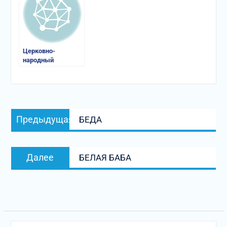
Церковно-
народный
календарь
Навигация
Предыдущая
Предыдущая
БЕДА
по
запись:
записям
Следующая
Далее
БЕЛАЯ БАБА
запись: