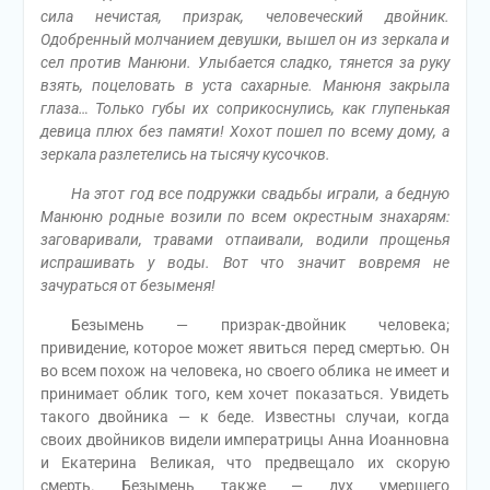
сила нечистая, призрак, человеческий двойник.
Одобренный молчанием девушки, вышел он из зеркала и
сел против Манюни. Улыбается сладко, тянется за руку
взять, поцеловать в уста сахарные. Манюня закрыла
глаза… Только губы их соприкоснулись, как глупенькая
девица плюх без памяти! Хохот пошел по всему дому, а
зеркала разлетелись на тысячу кусочков.
На этот год все подружки свадьбы играли, а бедную
Манюню родные возили по всем окрестным знахарям:
заговаривали, травами отпаивали, водили прощенья
испрашивать у воды. Вот что значит вовремя не
зачураться от безыменя!
Безымень — призрак-двойник человека;
привидение, которое может явиться перед смертью. Он
во всем похож на человека, но своего облика не имеет и
принимает облик того, кем хочет показаться. Увидеть
такого двойника — к беде. Известны случаи, когда
своих двойников видели императрицы Анна Иоанновна
и Екатерина Великая, что предвещало их скорую
смерть. Безымень также — дух умершего