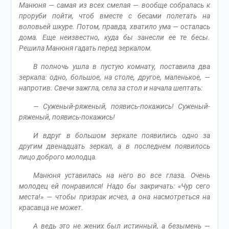
Манюня — самая из всех смелая — вообще собралась к
проруби пойти, чтоб вместе с бесами полетать на
воловьей шкуре. Потом, правда, хватило ума — осталась
дома. Еще неизвестно, куда бы занесли ее те бесы.
Решила Манюня гадать перед зеркалом.
В полночь ушла в пустую комнату, поставила два
зеркала: одно, большое, на столе, другое, маленькое, —
напротив. Свечи зажгла, села за стол и начала шептать:
— Суженый-ряженый, появись-покажись! Суженый-
ряженый, появись-покажись!
И вдруг в большом зеркале появились одно за
другим двенадцать зеркал, а в последнем появилось
лицо доброго молодца.
Манюня уставилась на него во все глаза. Очень
молодец ей понравился! Надо бы закричать: «Чур сего
места!» — чтобы призрак исчез, а она насмотреться на
красавца не может.
А ведь это не жених был истинный, а безымень —