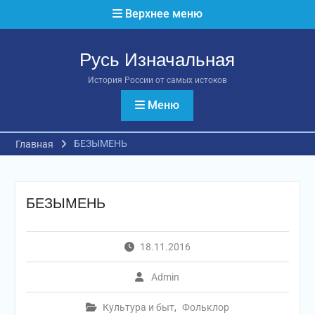
Перейти
Верхнее меню
к
содержимому
Русь Изначальная
История России от самых истоков
Меню
БЕЗЫМЕНЬ
Главная
БЕЗЫМЕНЬ
18.11.2016
Admin
Культура и быт
,
Фольклор