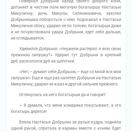
Повернул Добрыня назад своего доброго коня,
догоняет в чистом поле могучую богатыршу Настасью
Микуличну, дочь Микулы Селяниновича; захотел
Добрынюшка побороться с нею: подскакал к Настасье
Микуличне сбоку, ударил ее по голове; богатырша даже
и не почувствовала удара Добрыни, едет себе дальше,
не оглядывается.
Удивился Добрыня: «Неужели растерял я всю свою
прежнюю силушку?» Ударил тут Добрыня в крепкий
дуб: раскололся дуб на щепочки.
»Нет,— думает себе Добрыня,— еще со мной вся моя
силушка!» Еще и еще раз налетел Добрыня на Настасью
Микуличну, ударил ее и раз и другой сильнее прежнего.
Оглянулась на него богатырша да и говорит:
— Я думала, что меня комарики покусывают, а это
богатырь дерется!
Взяла Настасья Добрыню за русые кудри, подняла
одной рукой, спрятала в карман вместе с конем. Едет