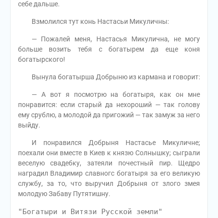
себе дальше.
Взмолился тут конь Настасьи Микуличны:
— Пожалей меня, Настасья Микулична, не могу
больше возить тебя с богатырем да еще коня
богатырского!
Вынула богатырша Добрыню из кармана и говорит:
— А вот я посмотрю на богатыря, как он мне
понравится: если старый да нехороший — так голову
ему срублю, а молодой да пригожий — так замуж за него
выйду.
И понравился Добрыня Настасье Микуличне;
поехали они вместе в Киев к князю Солнышку; сыграли
веселую свадебку, затеяли почестный пир. Щедро
наградил Владимир славногс богатыря за его великую
службу, за то, что выручил Добрыня от злого змея
молодую Забаву Путятишну.
"Богатыри и Витязи Русской земли"