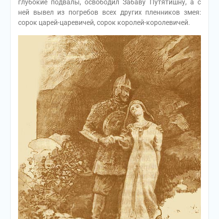
глубокие подвалы, освободил Забаву Путятишну, а с
ней вывел из погребов всех других пленников змея:
сорок царей-царевичей, сорок королей-королевичей.