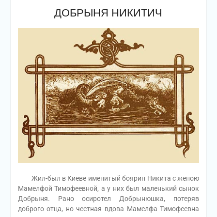
ДОБРЫНЯ НИКИТИЧ
Жил-был в Киеве именитый боярин Никита с женою
Мамелфой Тимофеевной, а у них был маленький сынок
Добрыня. Рано осиротел Добрынюшка, потеряв
доброго отца, но честная вдова Мамелфа Тимофеевна