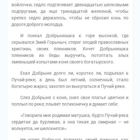
войлочки, седло подтягивает двенадцатью шелковыми
подпругами, да еще тринадцатой железной, чтобы
крепко седло держалось, чтобы не сбросил конь по
дороге доброго молодца.
И поехал Добрынюшка к горе высокой, где
скрывался Змей Горыныч; стерег злодей православных
христиан, своих пленников. Хочет Добрынюшка
пленников из беды выручить, потоптать злых
змеенышей копытами коня своего богатырского.
Ехал Добрыня долго ли, коротко ли, подъехал к
Пучай-реке; а день был летний, солнечный; стало
богатырю жарко; захотел он выкупаться в Пучай-реке.
Слез Добрыня с коня, снял свое платье цветное и
поплыл по реке; плывет потихонечку и думает себе:
»Говорила мне родимая матушка, будто Пучай-река
сердитая да бурливая, а она тихая да смирная — не
волнуется, не шелохнется».
Не успел Добрыня додумать своей думушки, как