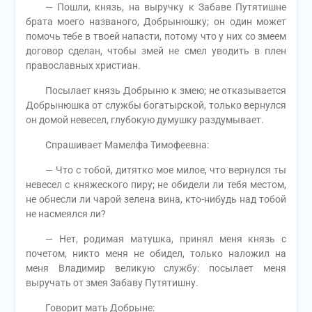
— Пошли, князь, на выручку к Забаве Путятишне
брата моего названого, Добрынюшку; он один может
помочь тебе в твоей напасти, потому что у них со змеем
договор сделан, чтобы змей не смел уводить в плен
православных христиан.
Посылает князь Добрыню к змею; не отказывается
Добрынюшка от службы богатырской, только вернулся
он домой невесел, глубокую думушку раздумывает.
Спрашивает Мамелфа Тимофеевна:
— Что с тобой, дитятко мое милое, что вернулся ты
невесел с княжеского пиру; не обидели ли тебя местом,
не обнесли ли чарой зелена вина, кто-нибудь над тобой
не насмеялся ли?
— Нет, родимая матушка, принял меня князь с
почетом, никто меня не обидел, только наложил на
меня Владимир великую службу: посылает меня
выручать от змея Забаву Путятишну.
Говорит мать Добрыне: