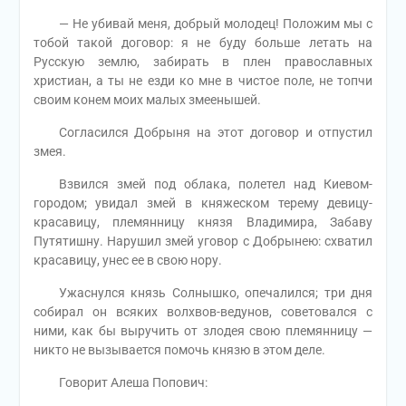
— Не убивай меня, добрый молодец! Положим мы с
тобой такой договор: я не буду больше летать на
Русскую землю, забирать в плен православных
христиан, а ты не езди ко мне в чистое поле, не топчи
своим конем моих малых змеенышей.
Согласился Добрыня на этот договор и отпустил
змея.
Взвился змей под облака, полетел над Киевом-
городом; увидал змей в княжеском терему девицу-
красавицу, племянницу князя Владимира, Забаву
Путятишну. Нарушил змей уговор с Добрынею: схватил
красавицу, унес ее в свою нору.
Ужаснулся князь Солнышко, опечалился; три дня
собирал он всяких волхвов-ведунов, советовался с
ними, как бы выручить от злодея свою племянницу —
никто не вызывается помочь князю в этом деле.
Говорит Алеша Попович: