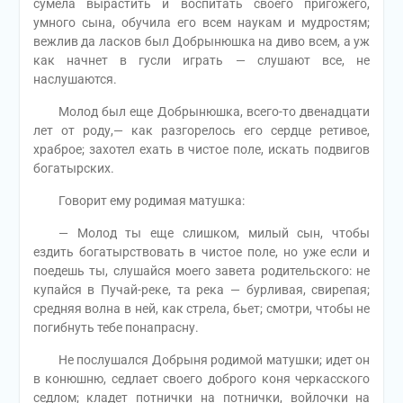
сумела вырастить и воспитать своего пригожего,
умного сына, обучила его всем наукам и мудростям;
вежлив да ласков был Добрынюшка на диво всем, а уж
как начнет в гусли играть — слушают все, не
наслушаются.
Молод был еще Добрынюшка, всего-то двенадцати
лет от роду,— как разгорелось его сердце ретивое,
храброе; захотел ехать в чистое поле, искать подвигов
богатырских.
Говорит ему родимая матушка:
— Молод ты еще слишком, милый сын, чтобы
ездить богатырствовать в чистое поле, но уже если и
поедешь ты, слушайся моего завета родительского: не
купайся в Пучай-реке, та река — бурливая, свирепая;
средняя волна в ней, как стрела, бьет; смотри, чтобы не
погибнуть тебе понапрасну.
Не послушался Добрыня родимой матушки; идет он
в конюшню, седлает своего доброго коня черкасского
седлом; кладет потнички на потнички, войлочки на