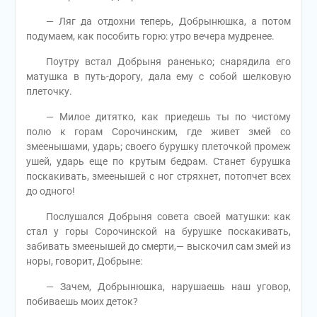
— Ляг да отдохни теперь, Добрынюшка, а потом
подумаем, как пособить горю: утро вечера мудренее.
Поутру встал Добрыня раненько; снарядила его
матушка в путь-дорогу, дала ему с собой шелковую
плеточку.
— Милое дитятко, как приедешь ты по чистому
полю к горам Сорочинским, где живет змей со
змеенышами, ударь; своего бурушку плеточкой промеж
ушей, ударь еще по крутым бедрам. Станет бурушка
поскакивать, змеенышей с ног стряхнет, потопчет всех
до одного!
Послушался Добрыня совета своей матушки: как
стал у горы Сорочинской на бурушке поскакивать,
забивать змеенышей до смерти,— выскочил сам змей из
норы, говорит, Добрыне:
— Зачем, Добрынюшка, нарушаешь наш уговор,
побиваешь моих деток?