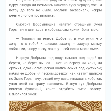
вдруг откуда ни возьмись нанесло тучу черную, хоть и
ветру до того не было. Молнии засверкали, искры
целым снопом посыпались.
Смотрит Добрынюшка: налетел страшный Змей
Горыныч о двенадцати хоботах, сам кричит богатырю:
— Попался ты теперь, Добрыня, в мои руки; что
хочу, то с тобой и сделаю: захочу — задушу между
хоботами, в нору снесу; захочу — сейчас на месте съем.
Нырнул Добрыня под воду; плывет под водой до
берега, на берег вышел — нет на берегу ни коня, ни
оружия; одна богатырская шапка лежит под кустиком;
набил ее Добрыня песком доверху, как хватит шапкой
по Змею Горынычу, отшиб ему все двенадцать хоботов;
упал змей на траву навзничь. Вынул тут Добрыня
кинжал булатный, хочет отрубить змею голову.
Взмолился змей: