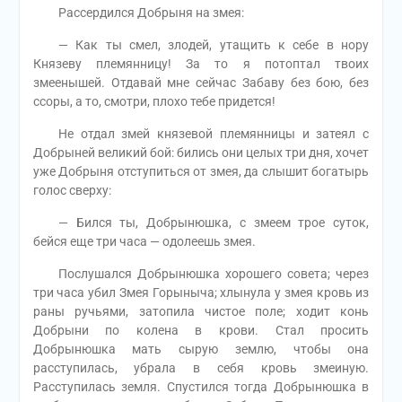
Рассердился Добрыня на змея:
— Как ты смел, злодей, утащить к себе в нору
Князеву племянницу! За то я потоптал твоих
змеенышей. Отдавай мне сейчас Забаву без бою, без
ссоры, а то, смотри, плохо тебе придется!
Не отдал змей князевой племянницы и затеял с
Добрыней великий бой: бились они целых три дня, хочет
уже Добрыня отступиться от змея, да слышит богатырь
голос сверху:
— Бился ты, Добрынюшка, с змеем трое суток,
бейся еще три часа — одолеешь змея.
Послушался Добрынюшка хорошего совета; через
три часа убил Змея Горыныча; хлынула у змея кровь из
раны ручьями, затопила чистое поле; ходит конь
Добрыни по колена в крови. Стал просить
Добрынюшка мать сырую землю, чтобы она
расступилась, убрала в себя кровь змеиную.
Расступилась земля. Спустился тогда Добрынюшка в