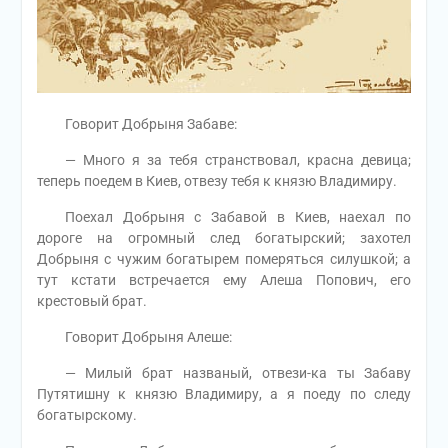
Говорит Добрыня Забаве:
— Много я за тебя странствовал, красна девица;
теперь поедем в Киев, отвезу тебя к князю Владимиру.
Поехал Добрыня с Забавой в Киев, наехал по
дороге на огромный след богатырский; захотел
Добрыня с чужим богатырем померяться силушкой; а
тут кстати встречается ему Алеша Попович, его
крестовый брат.
Говорит Добрыня Алеше:
— Милый брат названый, отвези-ка ты Забаву
Путятишну к князю Владимиру, а я поеду по следу
богатырскому.