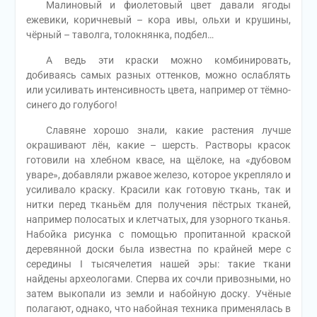
Малиновый и фиолетовый цвет давали ягоды
ежевики, коричневый – кора ивы, ольхи и крушины,
чёрный – таволга, толокнянка, подбел…
А ведь эти краски можно комбинировать,
добиваясь самых разных оттенков, можно ослаблять
или усиливать интенсивность цвета, например от тёмно-
синего до голубого!
Славяне хорошо знали, какие растения лучше
окрашивают лён, какие – шерсть. Растворы красок
готовили на хлебном квасе, на щёлоке, на «дубовом
уваре», добавляли ржавое железо, которое укрепляло и
усиливало краску. Красили как готовую ткань, так и
нитки перед тканьём для получения пёстрых тканей,
например полосатых и клетчатых, для узорного тканья.
Набойка рисунка с помощью пропитанной краской
деревянной доски была известна по крайней мере с
середины I тысячелетия нашей эры: такие ткани
найдены археологами. Сперва их сочли привозными, но
затем выкопали из земли и набойную доску. Учёные
полагают, однако, что набойная техника применялась в