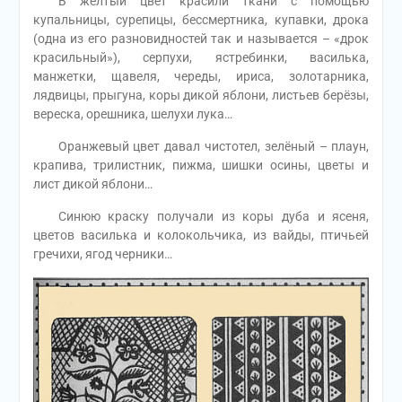
В жёлтый цвет красили ткани с помощью
купальницы, сурепицы, бессмертника, купавки, дрока
(одна из его разновидностей так и называется – «дрок
красильный»), серпухи, ястребинки, василька,
манжетки, щавеля, череды, ириса, золотарника,
лядвицы, прыгуна, коры дикой яблони, листьев берёзы,
вереска, орешника, шелухи лука…
Оранжевый цвет давал чистотел, зелёный – плаун,
крапива, трилистник, пижма, шишки осины, цветы и
лист дикой яблони…
Синюю краску получали из коры дуба и ясеня,
цветов василька и колокольчика, из вайды, птичьей
гречихи, ягод черники…