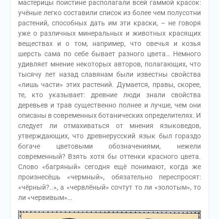
мастерицы поистине располагали всей гаммой красок:
учёные легко составили список из более чем полусотни
растений, способных дать им эти краски, – не говоря
уже о различных минеральных и животных красящих
веществах и о том, например, что овечья и козья
шерсть сама по себе бывает разного цвета… Немного
удивляет мнение некоторых авторов, полагающих, что
тысячу лет назад славянам были известны свойства
«лишь части» этих растений. Думается, правы, скорее,
те, кто указывает: древние люди знали свойства
деревьев и трав существенно полнее и лучше, чем они
описаны в современных ботанических определителях. И
следует ли отмахиваться от мнения языковедов,
утверждающих, что древнерусский язык был гораздо
богаче цветовыми обозначениями, нежели
современный? Взять хотя бы оттенки красного цвета.
Слово «багряный» сегодня ещё понимают, когда же
произнесёшь «чермный», обязательно переспросят:
«чёрный?..», а «червлёный» сочтут то ли «золотым», то
ли «червивым»…