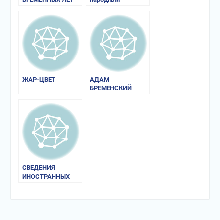
календарь
ЖАР-ЦВЕТ
АДАМ
БРЕМЕНСКИЙ
«ДЕЯНИЯ
ГАМБУРГСКИХ
АРХИЕПИСКОПОВ»
СВЕДЕНИЯ
ИНОСТРАННЫХ
ИСТОЧНИКОВ О
РУСИ И РУГАХ