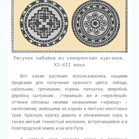
Рисунок набойки из северянских курганов.
XI–XII века
Вот какие растения использовались нашими
предками для получения красного цвета: лебеда,
сабельник, гречишник, корень лапчатки, зверобой,
дерябка, сычужник… «Чермный» же и «червлёный»
оттенки обязаны своими названиями «червецу» –
насекомому, живущему на корнях и листьях некоторых
трав. Красную краску давала и обожжённая охра, а
также мягкий глинистый железняк, встречавшийся и в
Новгородской земле, и на юге Руси.