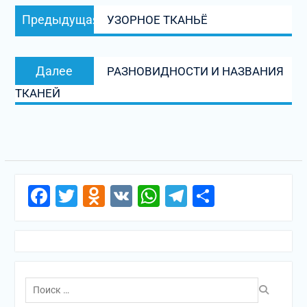
Навигация
Предыдущая
Предыдущая
УЗОРНОЕ ТКАНЬЁ
по
запись:
записям
Следующая
Далее
РАЗНОВИДНОСТИ И НАЗВАНИЯ
запись:
ТКАНЕЙ
Facebook
Twitter
Odnoklassniki
VK
WhatsApp
Telegram
Отправи
Поиск
по: