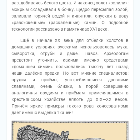
раз, добиваясь белого цвета. И наконец холст «золили»:
мокрым складывали в бочку, щедро пересыпая золой,
заливали горячей водой и кипятили, опуская в воду
«разожжённые» (раскалённые) камни. О подобной
технологии рассказано в памятниках ХVI века.
Ещё в начале ХХ века для отбелки холстов в
домашних условиях русскими использовалась мука,
сыворотка, отруби и даже… навоз. Археологам
предстоит уточнить, какими именно средствами
«домашней химии» пользовались тысячу лет назад
наши далёкие предки. Но вот мнение специалистов:
орудия и приёмы, употреблявшиеся древними
славянами, очень близки, а порой совершенно
аналогичны орудиям и приёмам, применявшимся в
крестьянском хозяйстве вплоть до ХIХ—ХХ веков.
Причём яркие примеры такого рода консерватизма
даёт именно выделка тканей!