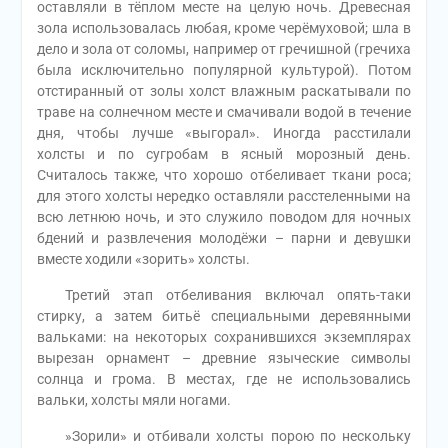
оставляли в тёплом месте на целую ночь. Древесная
зола использовалась любая, кроме черёмуховой; шла в
дело и зола от соломы, например от гречишной (гречиха
была исключительно популярной культурой). Потом
отстиранный от золы холст влажным раскатывали по
траве на солнечном месте и смачивали водой в течение
дня, чтобы лучше «выгорал». Иногда расстилали
холсты и по сугробам в ясный морозный день.
Считалось также, что хорошо отбеливает ткани роса;
для этого холсты нередко оставляли расстеленными на
всю летнюю ночь, и это служило поводом для ночных
бдений и развлечения молодёжи – парни и девушки
вместе ходили «зорить» холсты.
Третий этап отбеливания включал опять-таки
стирку, а затем битьё специальными деревянными
вальками: на некоторых сохранившихся экземплярах
вырезан орнамент – древние языческие символы
солнца и грома. В местах, где не использовались
вальки, холсты мяли ногами.
»Зорили» и отбивали холсты порою по нескольку