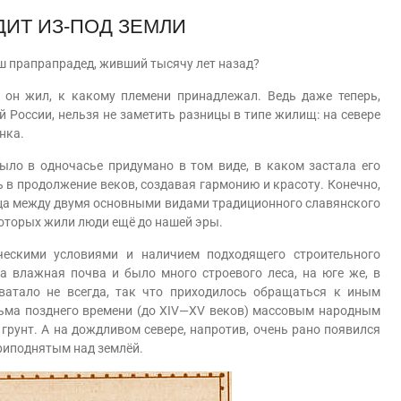
ИТ ИЗ-ПОД ЗЕМЛИ
 прапрапрадед, живший тысячу лет назад?
 он жил, к какому племени принадлежал. Ведь даже теперь,
й России, нельзя не заметить разницы в типе жилищ: на севере
нка.
о в одночасье придумано в том виде, в каком застала его
 в продолжение веков, создавая гармонию и красоту. Конечно,
ица между двумя основными видами традиционного славянского
которых жили люди ещё до нашей эры.
скими условиями и наличием подходящего строительного
а влажная почва и было много строевого леса, на юге же, в
хватало не всегда, так что приходилось обращаться к иным
сьма позднего времени (до ХIV—ХV веков) массовым народным
рунт. А на дождливом севере, напротив, очень рано появился
риподнятым над землёй.