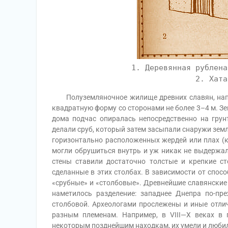
1. Деревянная рублена
2. Хата
Полуземляночное жилище древних славян, напри
квадратную форму со сторонами не более 3–4 м. З
дома подчас опиралась непосредственно на грун
делали сруб, который затем засыпали снаружи земл
горизонтально расположенных жердей или плах (к
могли обрушиться внутрь и уж никак не выдержа
стены ставили достаточно толстые и крепкие с
сделанные в этих столбах. В зависимости от спос
«срубные» и «столбовые». Древнейшие славянские 
наметилось разделение: западнее Днепра по-пр
столбовой. Археологами прослежены и иные отл
разным племенам. Например, в VIII—Х веках в 
некоторым позднейшим находкам, их умели и любил