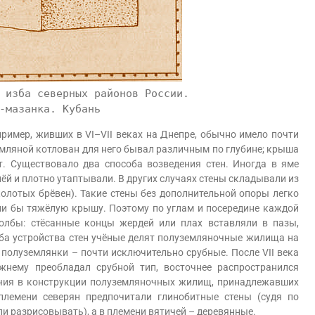
 изба северных районов России.
-мазанка. Кубань
мер, живших в VI–VII веках на Днепре, обычно имело почти
емляной котлован для него бывал различным по глубине; крыша
т. Существовало два способа возведения стен. Иногда в яме
ёй и плотно утаптывали. В других случаях стены складывали из
олотых брёвен). Такие стены без дополнительной опоры легко
ли бы тяжёлую крышу. Поэтому по углам и посередине каждой
толбы: стёсанные концы жердей или плах вставляли в пазы,
оба устройства стен учёные делят полуземляночные жилища на
полуземлянки – почти исключительно срубные. После VII века
ежнему преобладал срубной тип, восточнее распространился
ичия в конструкции полуземляночных жилищ, принадлежавших
племени северян предпочитали глинобитные стены (судя по
и разрисовывать), а в племени вятичей – деревянные.