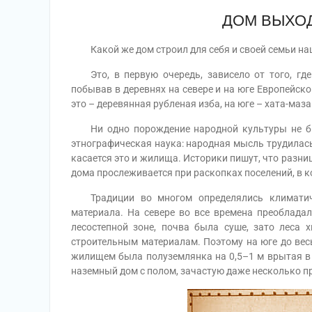
ДОМ ВЫХОД
Какой же дом строил для себя и своей семьи наш
Это, в первую очередь, зависело от того, где
побывав в деревнях на севере и на юге Европейско
это – деревянная рубленая изба, на юге – хата-маза
Ни одно порождение народной культуры не был
этнографическая наука: народная мысль трудилась
касается это и жилища. Историки пишут, что разн
дома прослеживается при раскопках поселений, в 
Традиции во многом определялись климатиче
материала. На севере во все времена преобладал
лесостепной зоне, почва была суше, зато леса 
строительным материалам. Поэтому на юге до ве
жилищем была полуземлянка на 0,5–1 м врытая в г
наземный дом с полом, зачастую даже несколько п