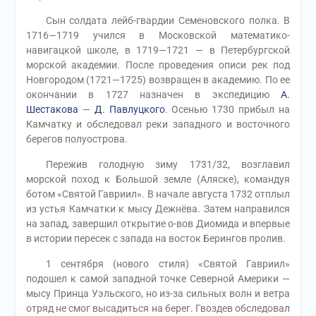
Сын солдата лейб-гвардии Семеновского полка. В
1716—1719 учился в Московской математико-
навигацкой школе, в 1719—1721 — в Петербургской
морской академии. После проведения описи рек под
Новгородом (1721—1725) возвращен в академию. По ее
окончании в 1727 назначен в экспедицию
А.
Шестакова
—
Д. Павлуцкого
. Осенью 1730 прибыл на
Камчатку и обследовал реки западного и восточного
берегов полуострова.
Пережив голодную зиму 1731/32, возглавил
морской поход к Большой земле (Аляске), командуя
ботом «Святой Гавриил». В начале августа 1732 отплыл
из устья Камчатки к мысу Дежнёва. Затем направился
на запад, завершил открытие о-вов Диомида и впервые
в истории пересек с запада на восток Берингов пролив.
1 сентября (нового стиля) «Святой Гавриил»
подошел к самой западной точке Северной Америки —
мысу Принца Уэльского, но из-за сильных волн и ветра
отряд не смог высадиться на берег. Гвоздев обследовал