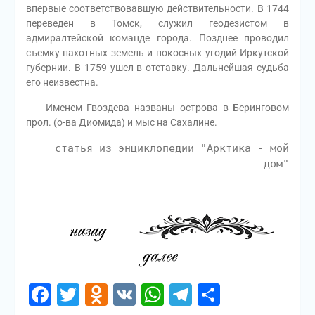
впервые соответствовавшую действительности. В 1744
переведен в Томск, служил геодезистом в
адмиралтейской команде города. Позднее проводил
съемку пахотных земель и покосных угодий Иркутской
губернии. В 1759 ушел в отставку. Дальнейшая судьба
его неизвестна.
Именем Гвоздева названы острова в Беринговом
прол. (о-ва Диомида) и мыс на Сахалине.
статья из энциклопедии "Арктика - мой
дом"
Facebook
Twitter
Odnoklassniki
VK
WhatsApp
Telegram
Отправи