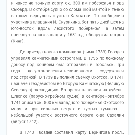
и нанес на точную карту ок. 300 км побережья п-ова
Сьюард. В октябре судно со сломанной мачтой и течью
в трюме вернулось к устью Камчатки. По сообщению
участника плавания И. Скурихина, бот пять дней шел на
юго-восток вдоль лесистого побережья, а затем
повернул на юго-запад и у 168° з.д. обнаружил остров
(Кинг).
До приезда нового командира (зима 1733) Гвоздев
управлял камчатскими острогами. В 1735 по ложному
доносу под конвоем был отправлен в Тобольск. Три
года — до установления невиновности — содержался
под стражей. В 1739 выполнил съемку Охотска. В 1741
назначен геодезистом во Вторую Камчатскую (Великую
Северную) экспедицию. Во время плавания на дубель-
шлюпке (парусно-гребном судне) в сентябре—октябре
1741 описал ок. 800 км западного побережья Охотского
моря и при сильных ветрах и густых туманах —
небольшой участок восточного берега о-ва Сахалин
(август 1742).
В 1743 Гвоздев составил карту Берингова прол.,