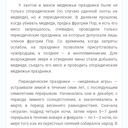
У хантов и манси медвежьи праздники были не
только спорадические (по случаю удачной охоты на
медведя), но и периодические. В далеком прошлом,
когда убивать медведя, предка фратрии Пор, и есть его
мясо запрещалось, очевидно, проводили только
периодические праздники, на которые допускали лишь
членов фратрии Пор. Со временем, когда запреты
ослабли, на празднике позволяли присутствовать
чужеродцам, а позднее — и иноплеменникам. Для
возрождения зверя и отведения вины стали добывать
медведя, съедать его мясо и проводить спорадические
медвежьи праздники.
Периодические праздники — «медвежьи игры» —
устраивали зимой в течение семи лет, с последующим
семилетним перерывом. Начинались они в декабре, с
периода зимнего солнцестояния, а заканчивались в
марте, в период весеннего равноденствия. Сначала
«играли» подряд четыре ночи, затем через 5—7 дней
перерыва в течение января и февраля — по 1—2 ночи, по
мере того как из окрестных селений собирался народ. В