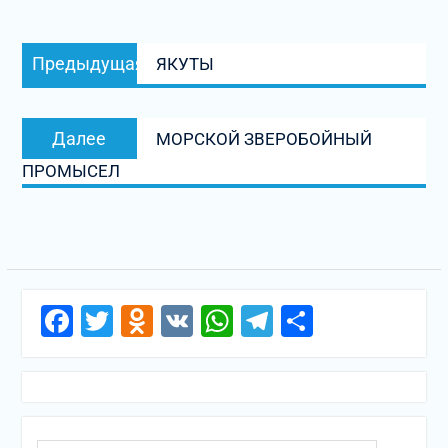
Навигация
Предыдущая
Предыдущая
ЯКУТЫ
по
запись:
записям
Следующая
Далее
МОРСКОЙ ЗВЕРОБОЙНЫЙ
запись:
ПРОМЫСЕЛ
Facebook
Twitter
Odnoklassniki
VK
WhatsApp
Telegram
Отправи
Поиск