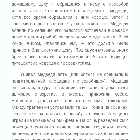
домашнему духу и обращался к нему с просьбой
извинить за то, что не может больше держать медведя,
хотя все время обращался с ним хорошо. Затем с
гостями он шел к клетке и угощал животное. Медведя
водили по селению, его радостно встречали в каждом
доме, угощали рыбой, специальным студнем из рыбьей
кожи, вином, кланялись ему — это должно было
принести благополучие дому. Под звуки музыкального
бревна все плясали, пантомимой изображая будущее
путешествие медведя к прародителям.
Убивал медведя зять (или зятья) на специально
подготовленной площадке («стрельбище»). Медведя
свежевали, шкуру с головой спускали в дом через
дымовое отверстие. В жертву приносили собак.
Начинали угощаться приготовленными блюдами.
Между трапезами устраивали танцы, гонки на собаках,
фехтование на палках, стрельбу из луков, женщины
играли на музыкальном бревне. На огне, разведенном с
помощью родового огнива, варили медвежье мясо,
вынимали его специальным черпаком с изображением