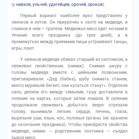
(у
нивхов
,
ульчей
,
удэгейцев
,
орочей
,
ороков
).
Первый вариант наиболее ярко представлен у
эвенков и кетов. Он приурочен к охоте на медведя, и
главное в нем — трапеза. Медвежье мясо едят ночами в
течение всего праздника (до трех дней), а в
промежутках между приемами пищи устраивают танцы,
игры, поют.
У эвенков медведя убивал старший из охотников, а
свежевал свойственник (нимак). Снимая шкуру с
головы медведя вместе с шейными позвонками,
приговаривали: «Дед (бабка), шубу снимать станем,
много муравьев бегает, они кусаться станут». Отделяли
сало, делили его между семьями, тушу доставляли в
селение на нартах, которые затем ломали. В селении
продолжали свежевать добытого зверя: отрезали
голову, вынимали легкие, сердце, печень, глаза,
вырезали уши, язык, нос, половые органы (их хранили
до окончания праздника). Чтобы приобрести свойства
медведя, нимак — родственник охотника — съедал
сырое мясо.