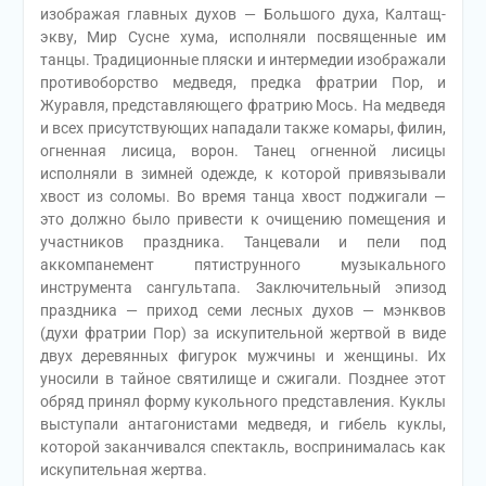
изображая главных духов — Большого духа, Калтащ-
экву, Мир Сусне хума, исполняли посвященные им
танцы. Традиционные пляски и интермедии изображали
противоборство медведя, предка фратрии Пор, и
Журавля, представляющего фратрию Мось. На медведя
и всех присутствующих нападали также комары, филин,
огненная лисица, ворон. Танец огненной лисицы
исполняли в зимней одежде, к которой привязывали
хвост из соломы. Во время танца хвост поджигали —
это должно было привести к очищению помещения и
участников праздника. Танцевали и пели под
аккомпанемент пятиструнного музыкального
инструмента сангультапа. Заключительный эпизод
праздника — приход семи лесных духов — мэнквов
(духи фратрии Пор) за искупительной жертвой в виде
двух деревянных фигурок мужчины и женщины. Их
уносили в тайное святилище и сжигали. Позднее этот
обряд принял форму кукольного представления. Куклы
выступали антагонистами медведя, и гибель куклы,
которой заканчивался спектакль, воспринималась как
искупительная жертва.