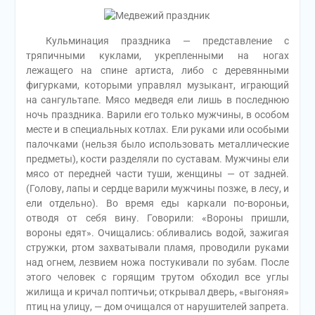
Кульминация праздника — представление с
тряпичными куклами, укрепленными на ногах
лежащего на спине артиста, либо с деревянными
фигурками, которыми управлял музыкант, играющий
на сангультапе. Мясо медведя ели лишь в последнюю
ночь праздника. Варили его только мужчины, в особом
месте и в специальных котлах. Ели руками или особыми
палочками (нельзя было использовать металлические
предметы), кости разделяли по суставам. Мужчины ели
мясо от передней части туши, женщины — от задней.
(Голову, лапы и сердце варили мужчины позже, в лесу, и
ели отдельно). Во время еды каркали по-вороньи,
отводя от себя вину. Говорили: «Вороны пришли,
вороны едят». Очищались: обливались водой, зажигая
стружки, ртом захватывали пламя, проводили руками
над огнем, лезвием ножа постукивали по зубам. После
этого человек с горящим трутом обходил все углы
жилища и кричал поптичьи; открывал дверь, «выгоняя»
птиц на улицу, — дом очищался от нарушителей запрета.