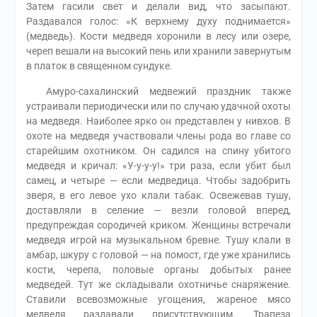
Затем гасили свет и делали вид, что засыпают.
Раздавался голос: «К верхнему духу поднимается»
(медведь). Кости медведя хоронили в лесу или озере,
череп вешали на высокий пень или хранили завернутым
в платок в священном сундуке.
Амуро-сахалинский медвежий праздник также
устраивали периодически или по случаю удачной охоты
на медведя. Наиболее ярко он представлен у нивхов. В
охоте на медведя участвовали члены рода во главе со
старейшим охотником. Он садился на спину убитого
медведя и кричал: «У-у-у-у!» три раза, если убит был
самец, и четыре — если медведица. Чтобы задобрить
зверя, в его левое ухо клали табак. Освежевав тушу,
доставляли в селение — везли головой вперед,
предупреждая сородичей криком. Женщины встречали
медведя игрой на музыкальном бревне. Тушу клали в
амбар, шкуру с головой — на помост, где уже хранились
кости, черепа, половые органы добытых ранее
медведей. Тут же складывали охотничье снаряжение.
Ставили всевозможные угощения, жареное мясо
медведя раздавали присутствующим. Трапеза