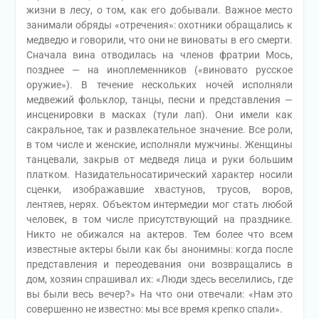
жизни в лесу, о том, как его добывали. Важное место
занимали обряды «отречения»: охотники обращались к
медведю и говорили, что они не виноваты в его смерти.
Сначала вина отводилась на членов фратрии Мось,
позднее — на иноплеменников («виновато русское
оружие»). В течение нескольких ночей исполняли
медвежий фольклор, танцы, песни и представления —
инсценировки в масках (тули лап). Они имели как
сакральное, так и развлекательное значение. Все роли,
в том числе и женские, исполняли мужчины. Женщины
танцевали, закрыв от медведя лица и руки большим
платком. Назидательносатирический характер носили
сценки, изображавшие хвастунов, трусов, воров,
лентяев, нерях. Объектом интермедии мог стать любой
человек, в том числе присутствующий на празднике.
Никто не обижался на актеров. Тем более что всем
известные актеры были как бы анонимны: когда после
представления и переодевания они возвращались в
дом, хозяин спрашивал их: «Люди здесь веселились, где
вы были весь вечер?» На что они отвечали: «Нам это
совершенно не известно: мы все время крепко спали».