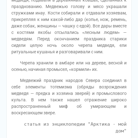
медведя, подавали в деревянных ковшах, сделанных к
празднованию. Медвежью голову и мясо украшали
стружками инау. Кости собирали и отдавали хозяевам,
прикрепляя к ним какой-либо дар (копье, нож, ремень,
даже собак, женщины — чашку с едой). Все дары вместе
с костями якобы отсылались «лесным людям» —
медведям. Перед окончанием праздника старики
сидели целую ночь около черепа медведя, ели
ритуальные кушанья и разговаривали с ним.
Черепа хранили в амбаре или на дереве, весной и
осенью, начиная промысел, «кормили» их.
Медвежий праздник народов Севера соединил в
себе элементы тотемизма (обряды возрождения
медведя — предка и хозяина зверей) и промыслового
культа. В нем также нашел отражение широко
распространенный миф об умирающем и
воскресающем звере.
статья из энциклопедии "Арктика - мой
дом"