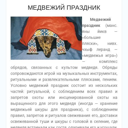
МЕДВЕЖИЙ ПРАЗДНИК
Медвежий
праздник
(манс.
яны йикв —
«большие
пляски», нивх.
чхыф леранд —
«медвежья игра»)
— комплекс
обрядов, связанных с культом медведя. Обряды
сопровождаются игрой на музыкальных инструментах,
ритуальными и развлекательными плясками, пением.
Условно медвежий праздник состоит из нескольких
частей: ритуальной, с соблюдением всех правил и
запретов охоты или инсценированной охоты на
выращенного для этого медведя (иногда — хранение
медвежьей шкуры для праздника), с соблюдением
правил, запретов и ритуалов свежевания его, доставки
освежеванной туши и шкуры с головой в селение, где
медведя встречали как гостя, одаривали его и угощали,