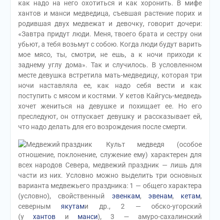
как надо на него охотиться и как хоронить. В мифе
хантов и манси медведица, съевшая растение порих и
родившая двух медвежат и девочку, говорит дочери:
«Завтра придут люди. Меня, твоего брата и сестру они
убьют, а тебя возьмут с собою. Когда люди будут варить
мое мясо, ты, смотри, не ешь, а к ночи приходи к
заднему углу дома». Так и случилось. В условленном
месте девушка встретила мать-медведицу, которая три
ночи наставляла ее, как надо себя вести и как
поступить с мясом и костями. У кетов Кайгусь-медведь
хочет жениться на девушке и похищает ее. Но его
преследуют, он отпускает девушку и рассказывает ей,
что надо делать для его возрождения после смерти.
Культ медведя (особое
отношение, поклонение, служение ему) характерен для
всех народов Севера, медвежий праздник — лишь для
части из них. Условно можно выделить три основных
варианта медвежьего праздника: 1 — общего характера
(условно), свойственный
эвенкам
,
эвенам
,
кетам
,
северным
якутам
и др., 2 — обско-угорский
(у
хантов
и
манси
), 3 — амуро-сахалинский