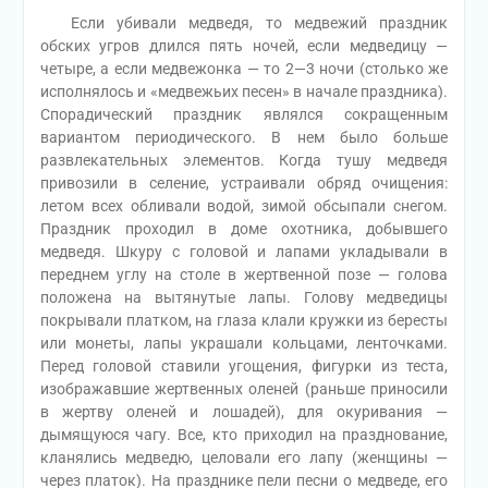
Если убивали медведя, то медвежий праздник
обских угров длился пять ночей, если медведицу —
четыре, а если медвежонка — то 2—3 ночи (столько же
исполнялось и «медвежьих песен» в начале праздника).
Спорадический праздник являлся сокращенным
вариантом периодического. В нем было больше
развлекательных элементов. Когда тушу медведя
привозили в селение, устраивали обряд очищения:
летом всех обливали водой, зимой обсыпали снегом.
Праздник проходил в доме охотника, добывшего
медведя. Шкуру с головой и лапами укладывали в
переднем углу на столе в жертвенной позе — голова
положена на вытянутые лапы. Голову медведицы
покрывали платком, на глаза клали кружки из бересты
или монеты, лапы украшали кольцами, ленточками.
Перед головой ставили угощения, фигурки из теста,
изображавшие жертвенных оленей (раньше приносили
в жертву оленей и лошадей), для окуривания —
дымящуюся чагу. Все, кто приходил на празднование,
кланялись медведю, целовали его лапу (женщины —
через платок). На празднике пели песни о медведе, его