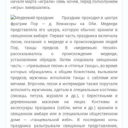
начале марта «играли» семь ночей, перед полнолунием
«игры» завершались.
Праздник проходил в центре
фратрии Пор — д. Вежакоры на Оби. Медведя
представляла его шкура, которую обычно хранили в
священном амбаре. Первая часть праздника включала
песни, сказания о медведе и о происхождении людей
Пор, танцы предков. В «медвежьих песнях»
рассказывалось о происхождении медведя,
установлении обрядов. Затем следовала священная
часть — «призывные песни» и «птичьи танцы», во время
которых обращались к общим божествам, вызывали
предков, мужчины исполняли танцы с саблями или
мечами. Впрочем, песни и интермедии также поручали
исполнять мужчинам, одетым в специальные костюмы
(лисицы, петуха, журавля и др.), с берестяными и
деревянными масками на лицах. Костюмы и
аксессуары праздника (сабли, мечи и др.) хранили в
священном амбаре или в специальном общественном
доме — «танцевальной избе». В последнюю ночь
праздника разыгрывали священные представления,