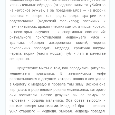
извинительных обрядов (отведение вины за убийство
на «русское ружье», а за поедание мяса — на ворон);
воспевания зверя как предка рода, фратрии или
родственника (медвежий фольклор); звериных и
птичьих плясок, драматических сценок и инсценировок,
в некоторых случаях — и спортивных состязаний;
ритуального приготовления медвежьего мяса и
трапезы; обрядов захоронения костей, черепа,
призванных возродить медведя; хранения шкуры,
черепа, норки (части морды), губ и лап в качестве
священных.
Существуют мифы о том, как зародились ритуалы
медвежьего праздника. В эвенкийском мифе
рассказывается о девушке, которая пошла в лес, упала
в берлогу к медведю и провела там зиму. Весной она
вернулась к родителям и родила медвежонка, которого
они воспитали. Позже девушка вышла замуж за
человека и родила мальчика. Оба брата выросли и
решили померяться силами. Младший брат — человек
убил старшего — медведя. Умирая, медведь поведал,