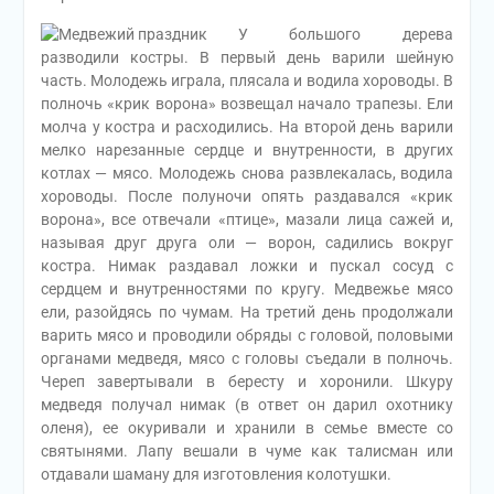
У большого дерева
разводили костры. В первый день варили шейную
часть. Молодежь играла, плясала и водила хороводы. В
полночь «крик ворона» возвещал начало трапезы. Ели
молча у костра и расходились. На второй день варили
мелко нарезанные сердце и внутренности, в других
котлах — мясо. Молодежь снова развлекалась, водила
хороводы. После полуночи опять раздавался «крик
ворона», все отвечали «птице», мазали лица сажей и,
называя друг друга оли — ворон, садились вокруг
костра. Нимак раздавал ложки и пускал сосуд с
сердцем и внутренностями по кругу. Медвежье мясо
ели, разойдясь по чумам. На третий день продолжали
варить мясо и проводили обряды с головой, половыми
органами медведя, мясо с головы съедали в полночь.
Череп завертывали в бересту и хоронили. Шкуру
медведя получал нимак (в ответ он дарил охотнику
оленя), ее окуривали и хранили в семье вместе со
святынями. Лапу вешали в чуме как талисман или
отдавали шаману для изготовления колотушки.