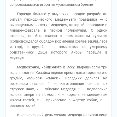
сопровождалась игрой на музыкальном бревне.
Гораздо больше у амурских народов разработан
ритуал периодического медвежьего праздника — с
выращенным в клетке медведем, который проводили в
январе—феврале, в период полнолуния. С одной
стороны, он был связан с промысловым культом
(сопровождался обрядом кормления хозяев земли, леса
и гор), с другой — с поминками по умершему
родственнику, душа которого якобы перешла в
медведя.
Медвежонка, найденного в лесу, выращивали три
года в клетке. Хозяйка первое время даже кормила его
грудью, называя «сынок». Праздник делился на
несколько этапов: 1 — изготовление священных
стружек инау, 2 — убиение медведя, 3 — водворение
головы зверя на помост, 4 — кормление медвежьим
мясом гостей, 5 — принесение в жертву собак, 6 —
разъезд гостей.
В назначенный день хозяин медведя наливал вино